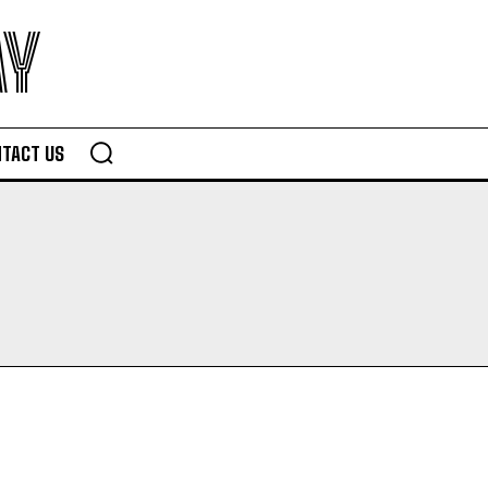
AY
TACT US